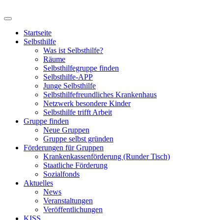
Startseite
Selbsthilfe
Was ist Selbsthilfe?
Räume
Selbsthilfegruppe finden
Selbsthilfe-APP
Junge Selbsthilfe
Selbsthilfefreundliches Krankenhaus
Netzwerk besondere Kinder
Selbsthilfe trifft Arbeit
Gruppe finden
Neue Gruppen
Gruppe selbst gründen
Förderungen für Gruppen
Krankenkassenförderung (Runder Tisch)
Staatliche Förderung
Sozialfonds
Aktuelles
News
Veranstaltungen
Veröffentlichungen
KISS