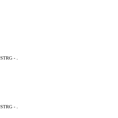
d STRG - .
d STRG - .